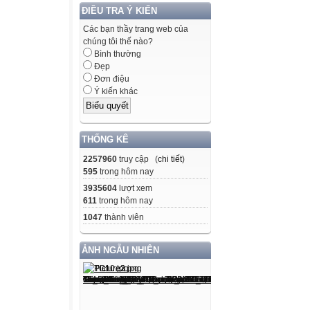
ĐIỀU TRA Ý KIẾN
Các bạn thầy trang web của
chúng tôi thế nào?
Bình thường
Đẹp
Đơn điệu
Ý kiến khác
THỐNG KÊ
2257960
truy cập (
chi tiết
)
595
trong hôm nay
3935604
lượt xem
611
trong hôm nay
1047
thành viên
ẢNH NGẪU NHIÊN