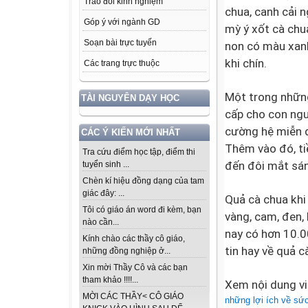
Trao đổi kinh nghiệm
chua, canh cải n
Góp ý với ngành GD
mỳ ý xốt cà chu
Soạn bài trực tuyến
non có màu xan
khi chín.
Các trang trực thuộc
Một trong nhữn
TÀI NGUYÊN DẠY HỌC
cấp cho con ngườ
cường hệ miễn d
CÁC Ý KIẾN MỚI NHẤT
Thêm vào đó, t
Tra cứu điểm học tập, điểm thi
đến đôi mắt sá
tuyển sinh ...
Chèn kí hiệu đồng dạng của tam
giác đây: ...
Quả cà chua khi
Tôi có giáo án word đi kèm, bạn
vàng, cam, đen,
nào cần...
nay có hơn 10.0
Kính chào các thầy cô giáo,
tin hay về quả c
những đồng nghiệp ở...
Xin mời Thầy Cô và các bạn
tham khảo !!!!...
Xem nội dung vi
MỜI CÁC THẦY< CÔ GIÁO
những lợi ích về sứ