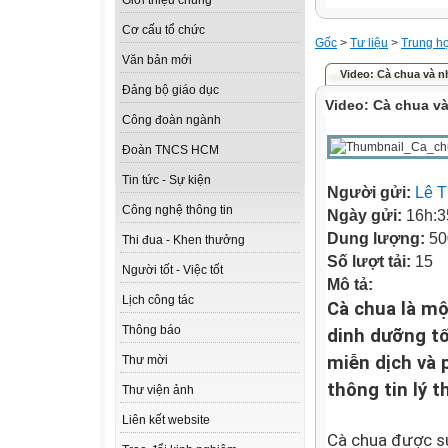
Giới thiệu chung
Cơ cấu tổ chức
Gốc
>
Tư liệu
>
Trung h
Văn bản mới
Video: Cà chua và n
Đảng bộ giáo dục
Video: Cà chua và
Công đoàn ngành
Đoàn TNCS HCM
Tin tức - Sự kiện
Người gửi:
Lê 
Công nghệ thông tin
Ngày gửi:
16h:3
Dung lượng:
50
Thi đua - Khen thưởng
Số lượt tải:
15
Người tốt - Việc tốt
Mô tả:
Lịch công tác
Cà chua là m
Thông báo
dinh dưỡng tố
miễn dịch và 
Thư mời
thông tin lý t
Thư viện ảnh
Liên kết website
Cà chua được s