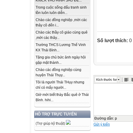
KNICK VÀO HÌNH SAU ĐỂ...
Trong cuộc sống đấu tranh sinh
tồn luôn luôn diễn...
Chào các đồng nghiệp ,mời các
thây cô đến i...
Chào các thầy cô giáo cùng quê
,mời các thây...
Số lượt thích:
0
Trường THCS Lương Thế Vinh
KX Thái Bình...
Tặng gia chủ bức ảnh ngày hội
gặp mặt thành...
Chào các đồng nghiệp cùng
huyện Thái Thụy...
Kích thước font
Tôi là người Thái THụy nhưng
chỉ có mấy người...
Giờ mới biết thày Bắc quê ở Thái
Bình. hihi...
HỖ TRỢ TRỰC TUYẾN
Đường dẫn
:
p
(Trợ giúp kỹ thuật)
Gửi ý kiến