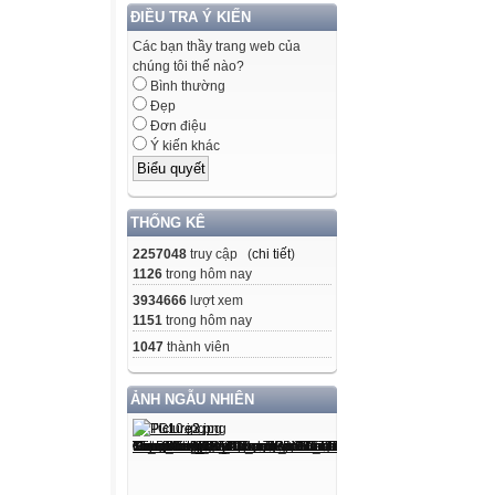
ĐIỀU TRA Ý KIẾN
Các bạn thầy trang web của
chúng tôi thế nào?
Bình thường
Đẹp
Đơn điệu
Ý kiến khác
THỐNG KÊ
2257048
truy cập (
chi tiết
)
1126
trong hôm nay
3934666
lượt xem
1151
trong hôm nay
1047
thành viên
ẢNH NGẪU NHIÊN