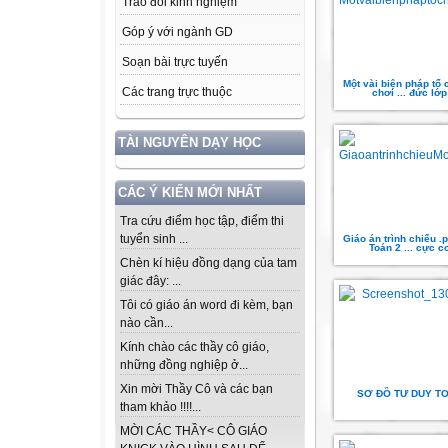
Trao đổi kinh nghiệm
Góp ý với ngành GD
Soạn bài trực tuyến
Một vài biện pháp tổ 
Các trang trực thuộc
chơi ... đức lớp
TÀI NGUYÊN DẠY HỌC
CÁC Ý KIẾN MỚI NHẤT
Tra cứu điểm học tập, điểm thi
tuyển sinh ...
Giáo án trình chiếu .
Toán 2 ... cực c
Chèn kí hiệu đồng dạng của tam
giác đây: ...
Tôi có giáo án word đi kèm, bạn
nào cần...
Kính chào các thầy cô giáo,
những đồng nghiệp ở...
Xin mời Thầy Cô và các bạn
SƠ ĐỒ TƯ DUY TO
tham khảo !!!!...
MỜI CÁC THẦY< CÔ GIÁO