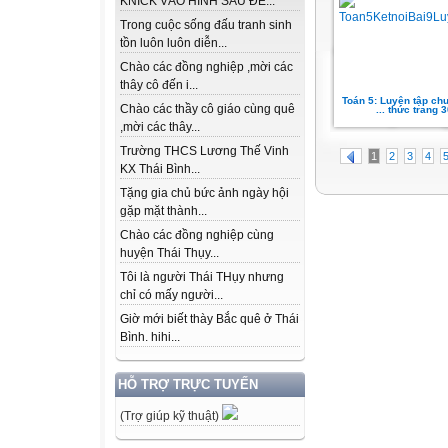
KNICK VÀO HÌNH SAU ĐỂ...
Trong cuộc sống đấu tranh sinh
tồn luôn luôn diễn...
Chào các đồng nghiệp ,mời các
thây cô đến i...
Toán 5: Luyện tập chu
Chào các thầy cô giáo cùng quê
... thức trang 3
,mời các thây...
Trường THCS Lương Thế Vinh
1
2
3
4
KX Thái Bình...
Tặng gia chủ bức ảnh ngày hội
gặp mặt thành...
Chào các đồng nghiệp cùng
huyện Thái Thụy...
Tôi là người Thái THụy nhưng
chỉ có mấy người...
Giờ mới biết thày Bắc quê ở Thái
Bình. hihi...
HỖ TRỢ TRỰC TUYẾN
(Trợ giúp kỹ thuật)