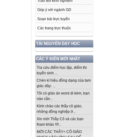
Trao đổi kinh nghiệm
Góp ý với ngành GD
Soạn bài trực tuyến
Các trang trực thuộc
TÀI NGUYÊN DẠY HỌC
CÁC Ý KIẾN MỚI NHẤT
Tra cứu điểm học tập, điểm thi
tuyển sinh ...
Chèn kí hiệu đồng dạng của tam
giác đây: ...
Tôi có giáo án word đi kèm, bạn
nào cần...
Kính chào các thầy cô giáo,
những đồng nghiệp ở...
Xin mời Thầy Cô và các bạn
tham khảo !!!!...
MỜI CÁC THẦY< CÔ GIÁO