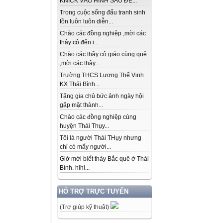
KNICK VÀO HÌNH SAU ĐỂ...
Trong cuộc sống đấu tranh sinh
tồn luôn luôn diễn...
Chào các đồng nghiệp ,mời các
thây cô đến i...
Chào các thầy cô giáo cùng quê
,mời các thây...
Trường THCS Lương Thế Vinh
KX Thái Bình...
Tặng gia chủ bức ảnh ngày hội
gặp mặt thành...
Chào các đồng nghiệp cùng
huyện Thái Thụy...
Tôi là người Thái THụy nhưng
chỉ có mấy người...
Giờ mới biết thày Bắc quê ở Thái
Bình. hihi...
HỖ TRỢ TRỰC TUYẾN
(Trợ giúp kỹ thuật)