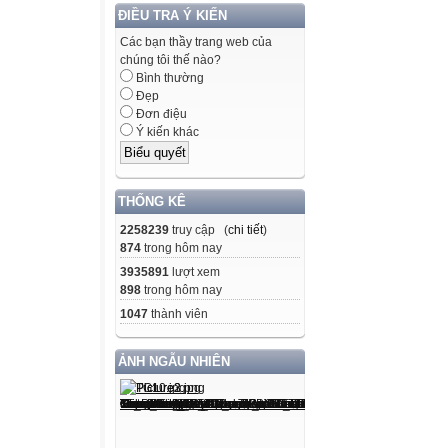
ĐIỀU TRA Ý KIẾN
Các bạn thầy trang web của
chúng tôi thế nào?
Bình thường
Đẹp
Đơn điệu
Ý kiến khác
THỐNG KÊ
2258239
truy cập (
chi tiết
)
874
trong hôm nay
3935891
lượt xem
898
trong hôm nay
1047
thành viên
ẢNH NGẪU NHIÊN