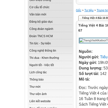
Giới thiệu chung
Cơ cấu tổ chức
Gốc
>
Tư liệu
>
Trung h
Văn bản mới
Tiếng Việt 4 Bài 16 Đ
Đảng bộ giáo dục
Tiếng Việt 4 Bài 1
Công đoàn ngành
67
Đoàn TNCS HCM
Tin tức - Sự kiện
Công nghệ thông tin
Nguồn:
Người gửi:
Tiểu
Thi đua - Khen thưởng
Ngày gửi:
19h:0
Người tốt - Việc tốt
Dung lượng:
53
Lịch công tác
Số lượt tải:
142
Mô tả:
Thông báo
Thư mời
Đọc: Trước ngày 
Tiếng Việt 4 của 
Thư viện ảnh
16 Tuần 8 trang 
Liên kết website
Sách Tiếng Việt 