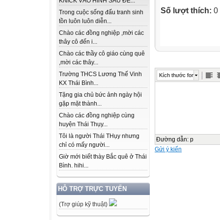
KNICK VÀO HÌNH SAU ĐỂ...
Số lượt thích:
0
Trong cuộc sống đấu tranh sinh
tồn luôn luôn diễn...
Chào các đồng nghiệp ,mời các
thây cô đến i...
Chào các thầy cô giáo cùng quê
,mời các thây...
Trường THCS Lương Thế Vinh
Kích thước font
KX Thái Bình...
Tặng gia chủ bức ảnh ngày hội
gặp mặt thành...
Chào các đồng nghiệp cùng
huyện Thái Thụy...
Tôi là người Thái THụy nhưng
Đường dẫn
:
p
chỉ có mấy người...
Gửi ý kiến
Giờ mới biết thày Bắc quê ở Thái
Bình. hihi...
HỖ TRỢ TRỰC TUYẾN
(Trợ giúp kỹ thuật)