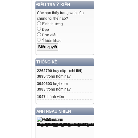
ĐIỀU TRA Ý KIẾN
Các bạn thầy trang web của
chúng tôi thế nào?
Bình thường
Đẹp
Đơn điệu
Ý kiến khác
THỐNG KÊ
2262790
truy cập (
chi tiết
)
3895
trong hôm nay
3940603
lượt xem
3983
trong hôm nay
1047
thành viên
ẢNH NGẪU NHIÊN