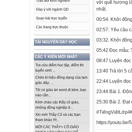
Trao đổi kinh nghiệm
với quê hương là
nhất.
Góp ý với ngành GD
Soạn bài trực tuyến
00:54. Khởi động
Các trang trực thuộc
02:57. Yêu cầu c
03:32. Khởi động 
TÀI NGUYÊN DẠY HỌC
05:42 Đọc mẫu: 
CÁC Ý KIẾN MỚI NHẤT
08:47 Luyện đọc
Tra cứu điểm học tập, điểm thi
13:40 Trả lời 5 c
tuyển sinh ...
Chèn kí hiệu đồng dạng của tam
22:44 Luyện đọc 
giác đây: ...
Tôi có giáo án word đi kèm, bạn
23:44 Bài 1. Độn
nào cần...
25:30 Bài 2. Đạt
Kính chào các thầy cô giáo,
những đồng nghiệp ở...
#TiếngViệtLớp4K
Xin mời Thầy Cô và các bạn
tham khảo !!!!...
https://youtu.be/
MỜI CÁC THẦY< CÔ GIÁO