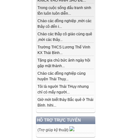
KNICK VÀO HÌNH SAU ĐỂ...
Trong cuộc sống đấu tranh sinh
tồn luôn luôn diễn...
Chào các đồng nghiệp ,mời các
thây cô đến i...
Chào các thầy cô giáo cùng quê
,mời các thây...
Trường THCS Lương Thế Vinh
KX Thái Bình...
Tặng gia chủ bức ảnh ngày hội
gặp mặt thành...
Chào các đồng nghiệp cùng
huyện Thái Thụy...
Tôi là người Thái THụy nhưng
chỉ có mấy người...
Giờ mới biết thày Bắc quê ở Thái
Bình. hihi...
HỖ TRỢ TRỰC TUYẾN
(Trợ giúp kỹ thuật)