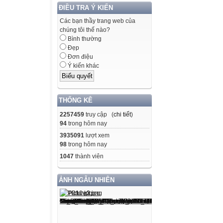
ĐIỀU TRA Ý KIẾN
Các bạn thầy trang web của
chúng tôi thế nào?
Bình thường
Đẹp
Đơn điệu
Ý kiến khác
THỐNG KÊ
2257459
truy cập (
chi tiết
)
94
trong hôm nay
3935091
lượt xem
98
trong hôm nay
1047
thành viên
ẢNH NGẪU NHIÊN