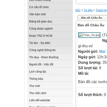
Giới thiệu chung
Cơ cấu tổ chức
Gốc
>
Tư liệu
>
Trung h
Văn bản mới
Bản đồ Châu Âu
Đảng bộ giáo dục
Bản đồ Châu Âu
Công đoàn ngành
(
Tà
Đoàn TNCS HCM
N
Tin tức - Sự kiện
gi-thu-vi/
Công nghệ thông tin
Người gửi:
Mai 
Ngày gửi:
11h:3
Thi đua - Khen thưởng
Dung lượng:
35
Người tốt - Việc tốt
Số lượt tải:
8
Lịch công tác
Mô tả:
Thông báo
Bản đồ các nướ
Thư mời
Thư viện ảnh
Số lượt thích:
0
Liên kết website