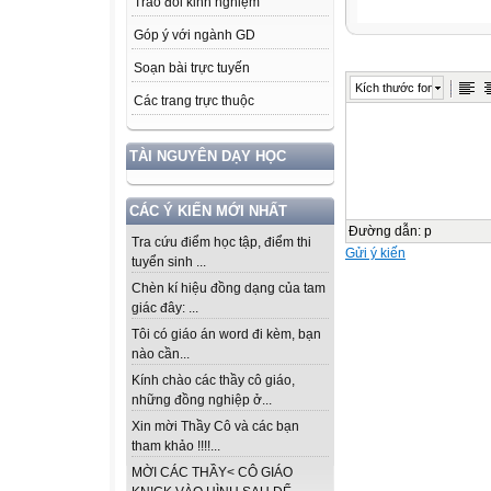
Trao đổi kinh nghiệm
Góp ý với ngành GD
Soạn bài trực tuyến
Kích thước font
Các trang trực thuộc
TÀI NGUYÊN DẠY HỌC
CÁC Ý KIẾN MỚI NHẤT
Đường dẫn
:
p
Tra cứu điểm học tập, điểm thi
Gửi ý kiến
tuyển sinh ...
Chèn kí hiệu đồng dạng của tam
giác đây: ...
Tôi có giáo án word đi kèm, bạn
nào cần...
Kính chào các thầy cô giáo,
những đồng nghiệp ở...
Xin mời Thầy Cô và các bạn
tham khảo !!!!...
MỜI CÁC THẦY< CÔ GIÁO