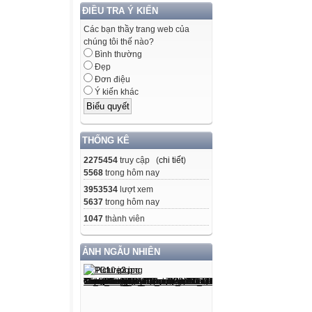
ĐIỀU TRA Ý KIẾN
Các bạn thầy trang web của
chúng tôi thế nào?
Bình thường
Đẹp
Đơn điệu
Ý kiến khác
THỐNG KÊ
2275454
truy cập (
chi tiết
)
5568
trong hôm nay
3953534
lượt xem
5637
trong hôm nay
1047
thành viên
ẢNH NGẪU NHIÊN