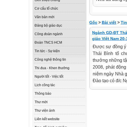
Giới thiệu chung
Cơ cấu tổ chức
Văn bản mới
Gốc
>
Bài viết
>
Tin
Đảng bộ giáo dục
Ngành GD-ĐT Thái 
Công đoàn ngành
giáo Việt Nam 20-
Đoàn TNCS HCM
Được sự đồng ý 
Tin tức - Sự kiện
Thái Bình tổ ch
thưởng những tập
Công nghệ thông tin
2008, phát động
Thi đua - Khen thưởng
niệm ngày Nhà g
Người tốt - Việc tốt
Đào tạo có đ/c N
Lịch công tác
Thông báo
Thư mời
Thư viện ảnh
Liên kết website