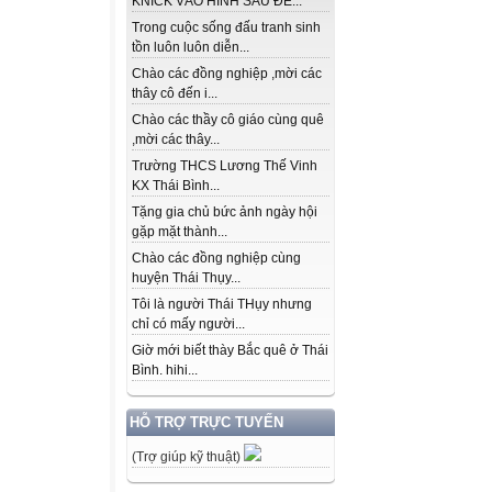
KNICK VÀO HÌNH SAU ĐỂ...
Trong cuộc sống đấu tranh sinh
tồn luôn luôn diễn...
Chào các đồng nghiệp ,mời các
thây cô đến i...
Chào các thầy cô giáo cùng quê
,mời các thây...
Trường THCS Lương Thế Vinh
KX Thái Bình...
Tặng gia chủ bức ảnh ngày hội
gặp mặt thành...
Chào các đồng nghiệp cùng
huyện Thái Thụy...
Tôi là người Thái THụy nhưng
chỉ có mấy người...
Giờ mới biết thày Bắc quê ở Thái
Bình. hihi...
HỖ TRỢ TRỰC TUYẾN
(Trợ giúp kỹ thuật)