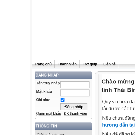
Trang chủ
Thành viên
Trợ giúp
Liên hệ
ĐĂNG NHẬP
Chào mừng q
Tên truy nhập
tỉnh Thái Bì
Mật khẩu
Ghi nhớ
Quý vị chưa đă
tải được các tư
Quên mật khẩu
ĐK thành viên
Nếu chưa đăng
hướng dẫn tại
THÔNG TIN
Nếu đã đăng ký 