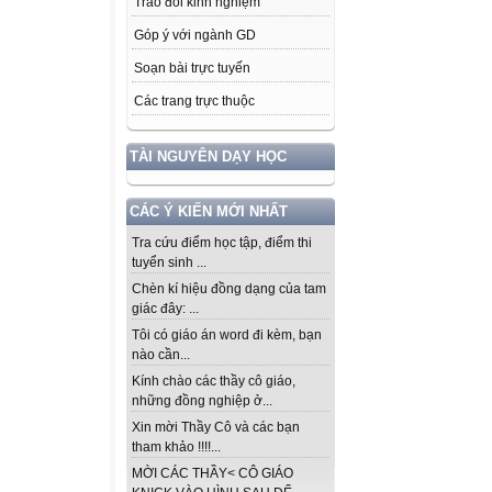
Trao đổi kinh nghiệm
Góp ý với ngành GD
Soạn bài trực tuyến
Các trang trực thuộc
TÀI NGUYÊN DẠY HỌC
CÁC Ý KIẾN MỚI NHẤT
Tra cứu điểm học tập, điểm thi
tuyển sinh ...
Chèn kí hiệu đồng dạng của tam
giác đây: ...
Tôi có giáo án word đi kèm, bạn
nào cần...
Kính chào các thầy cô giáo,
những đồng nghiệp ở...
Xin mời Thầy Cô và các bạn
tham khảo !!!!...
MỜI CÁC THẦY< CÔ GIÁO