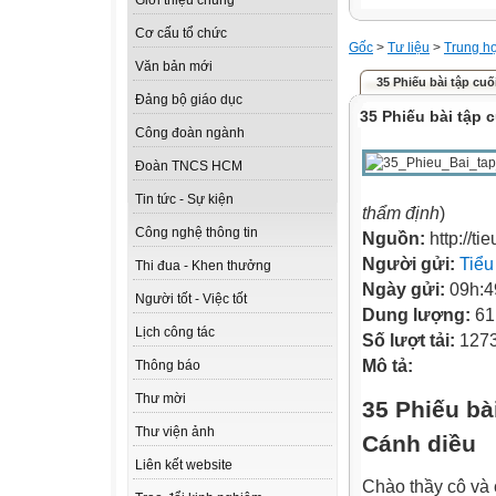
Giới thiệu chung
Cơ cấu tổ chức
Gốc
>
Tư liệu
>
Trung h
Văn bản mới
35 Phiếu bài tập cuố
Đảng bộ giáo dục
35 Phiếu bài tập
Công đoàn ngành
Đoàn TNCS HCM
Tin tức - Sự kiện
thẩm định
)
Công nghệ thông tin
Nguồn:
http://ti
Người gửi:
Tiểu
Thi đua - Khen thưởng
Ngày gửi:
09h:4
Người tốt - Việc tốt
Dung lượng:
61
Lịch công tác
Số lượt tải:
127
Mô tả:
Thông báo
Thư mời
35 Phiếu bà
Thư viện ảnh
Cánh diều
Liên kết website
Chào thầy cô và 