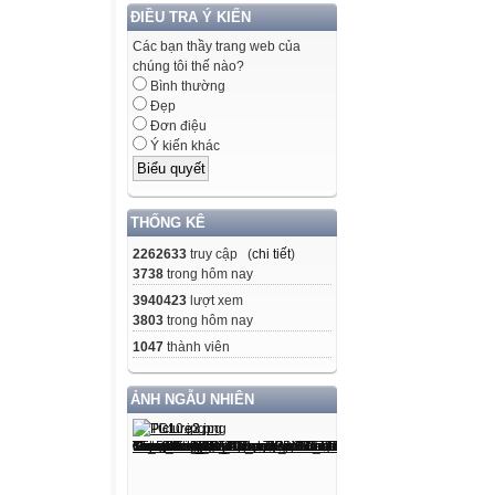
ĐIỀU TRA Ý KIẾN
Các bạn thầy trang web của
chúng tôi thế nào?
Bình thường
Đẹp
Đơn điệu
Ý kiến khác
THỐNG KÊ
2262633
truy cập (
chi tiết
)
3738
trong hôm nay
3940423
lượt xem
3803
trong hôm nay
1047
thành viên
ẢNH NGẪU NHIÊN