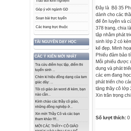
Trao đổi kinh nghiệm
Đây là Bộ 35 Ph
Góp ý với ngành GD
dành cho các thầ
Soạn bài trực tuyến
để ôn luyện và c
Các trang trực thuộc
378 trang, chia 
tập nhằm phát tr
sinh lớp 2 có kèm
TÀI NGUYÊN DẠY HỌC
kế đẹp. Minh họa
Phiếu đảm bảo tí
CÁC Ý KIẾN MỚI NHẤT
Mỗi phiếu được x
Tra cứu điểm học tập, điểm thi
dụng và phát tri
tuyển sinh ...
các em đang học. 
Chèn kí hiệu đồng dạng của tam
phát triển cho cá
giác đây: ...
tặng thầy cô lớp
Tôi có giáo án word đi kèm, bạn
nào cần...
Xin trân trọng ch
Kính chào các thầy cô giáo,
những đồng nghiệp ở...
Xin mời Thầy Cô và các bạn
Số lượt thích:
0
tham khảo !!!!...
MỜI CÁC THẦY< CÔ GIÁO