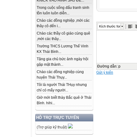
KNICK VÀO HÌNH SAU ĐỂ...
Trong cuộc sống đấu tranh sinh
tồn luôn luôn diễn...
Chào các đồng nghiệp ,mời các
thây cô đến i...
Kích thước font
Chào các thầy cô giáo cùng quê
,mời các thây...
Trường THCS Lương Thế Vinh
KX Thái Bình...
Tặng gia chủ bức ảnh ngày hội
gặp mặt thành...
Đường dẫn
:
p
Chào các đồng nghiệp cùng
Gửi ý kiến
huyện Thái Thụy...
Tôi là người Thái THụy nhưng
chỉ có mấy người...
Giờ mới biết thày Bắc quê ở Thái
Bình. hihi...
HỖ TRỢ TRỰC TUYẾN
(Trợ giúp kỹ thuật)