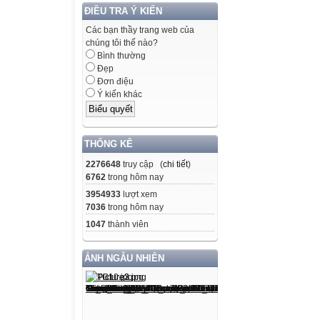
ĐIỀU TRA Ý KIẾN
Các bạn thầy trang web của
chúng tôi thế nào?
Bình thường
Đẹp
Đơn điệu
Ý kiến khác
THỐNG KÊ
2276648
truy cập (
chi tiết
)
6762
trong hôm nay
3954933
lượt xem
7036
trong hôm nay
1047
thành viên
ẢNH NGẪU NHIÊN