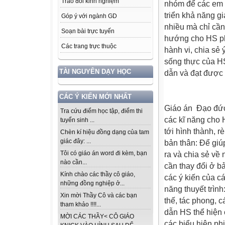
Trao đổi kinh nghiệm
nhóm để các em tí
triển khả năng gi
Góp ý với ngành GD
nhiều mà chỉ cần
Soạn bài trực tuyến
hướng cho HS phâ
Các trang trực thuộc
hành vi, chia sẻ 
sống thực của HS
TÀI NGUYÊN DẠY HỌC
dẫn và đạt được 
CÁC Ý KIẾN MỚI NHẤT
Giáo án Đạo đức
Tra cứu điểm học tập, điểm thi
các kĩ năng cho
tuyển sinh ...
tới hình thành, 
Chèn kí hiệu đồng dạng của tam
giác đây: ...
bản thân: Để gi
Tôi có giáo án word đi kèm, bạn
ra và chia sẻ về
nào cần...
cần thay đổi ở bả
Kính chào các thầy cô giáo,
các ý kiến của c
những đồng nghiệp ở...
năng thuyết trìn
Xin mời Thầy Cô và các bạn
thế, tác phong, 
tham khảo !!!!...
dẫn HS thể hiện 
MỜI CÁC THẦY< CÔ GIÁO
các biểu hiện ph