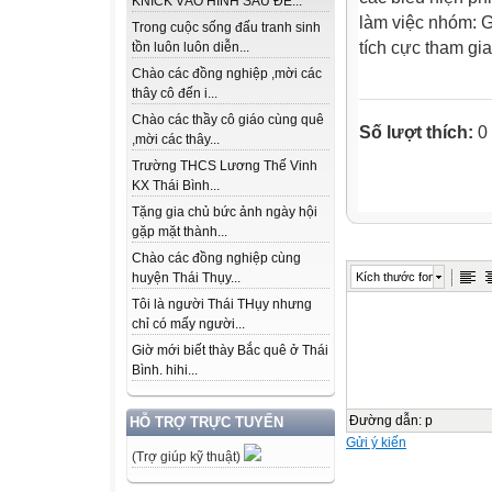
KNICK VÀO HÌNH SAU ĐỂ...
làm việc nhóm: 
Trong cuộc sống đấu tranh sinh
tích cực tham gia
tồn luôn luôn diễn...
Chào các đồng nghiệp ,mời các
thây cô đến i...
Chào các thầy cô giáo cùng quê
Số lượt thích:
0
,mời các thây...
Trường THCS Lương Thế Vinh
KX Thái Bình...
Tặng gia chủ bức ảnh ngày hội
gặp mặt thành...
Chào các đồng nghiệp cùng
Kích thước font
huyện Thái Thụy...
Tôi là người Thái THụy nhưng
chỉ có mấy người...
Giờ mới biết thày Bắc quê ở Thái
Bình. hihi...
Đường dẫn
:
p
HỖ TRỢ TRỰC TUYẾN
Gửi ý kiến
(Trợ giúp kỹ thuật)