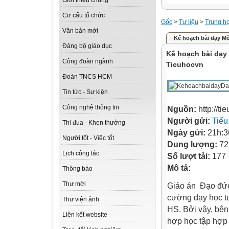
Giới thiệu chung
Cơ cấu tổ chức
Gốc
>
Tư liệu
>
Trung h
Văn bản mới
Kế hoạch bài dạy Mô
Đảng bộ giáo dục
Kế hoạch bài dạy 
Công đoàn ngành
Tieuhocvn
Đoàn TNCS HCM
Tin tức - Sự kiện
Công nghệ thông tin
Nguồn:
http://ti
Người gửi:
Tiểu
Thi đua - Khen thưởng
Ngày gửi:
21h:3
Người tốt - Việc tốt
Dung lượng:
72
Lịch công tác
Số lượt tải:
177
Mô tả:
Thông báo
Thư mời
Giáo án Đạo đức
cường dạy học tư
Thư viện ảnh
HS. Bởi vậy, bên
Liên kết website
hợp học tập hợp 