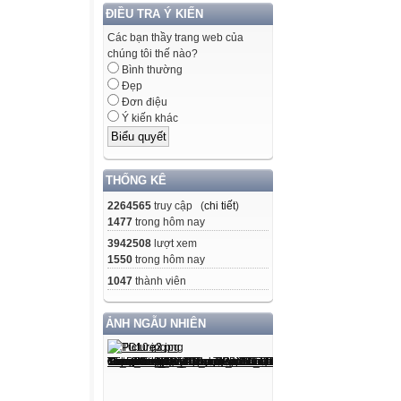
ĐIỀU TRA Ý KIẾN
Các bạn thầy trang web của
chúng tôi thế nào?
Bình thường
Đẹp
Đơn điệu
Ý kiến khác
THỐNG KÊ
2264565
truy cập (
chi tiết
)
1477
trong hôm nay
3942508
lượt xem
1550
trong hôm nay
1047
thành viên
ẢNH NGẪU NHIÊN