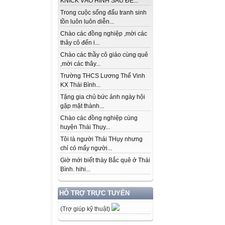
KNICK VÀO HÌNH SAU ĐỂ...
Trong cuộc sống đấu tranh sinh
tồn luôn luôn diễn...
Chào các đồng nghiệp ,mời các
thây cô đến i...
Chào các thầy cô giáo cùng quê
,mời các thây...
Trường THCS Lương Thế Vinh
KX Thái Bình...
Tặng gia chủ bức ảnh ngày hội
gặp mặt thành...
Chào các đồng nghiệp cùng
huyện Thái Thụy...
Tôi là người Thái THụy nhưng
chỉ có mấy người...
Giờ mới biết thày Bắc quê ở Thái
Bình. hihi...
HỖ TRỢ TRỰC TUYẾN
(Trợ giúp kỹ thuật)