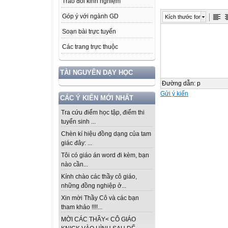
Trao đổi kinh nghiệm
Góp ý với ngành GD
Kích thước font
Soạn bài trực tuyến
Các trang trực thuộc
TÀI NGUYÊN DẠY HỌC
Đường dẫn
:
p
Gửi ý kiến
CÁC Ý KIẾN MỚI NHẤT
Tra cứu điểm học tập, điểm thi
tuyển sinh ...
Chèn kí hiệu đồng dạng của tam
giác đây: ...
Tôi có giáo án word đi kèm, bạn
nào cần...
Kính chào các thầy cô giáo,
những đồng nghiệp ở...
Xin mời Thầy Cô và các bạn
tham khảo !!!!...
MỜI CÁC THẦY< CÔ GIÁO