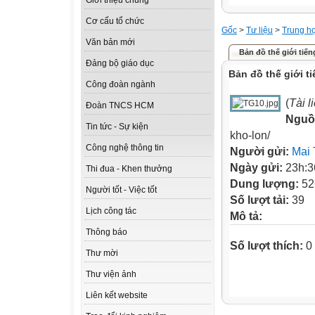
Giới thiệu chung
Cơ cấu tổ chức
Gốc
>
Tư liệu
>
Trung h
Văn bản mới
Bản đồ thế giới tiến
Đảng bộ giáo dục
Bản đồ thế giới ti
Công đoàn ngành
(
Tài 
Đoàn TNCS HCM
Nguồ
Tin tức - Sự kiện
kho-lon/
Công nghệ thông tin
Người gửi:
Mai 
Ngày gửi:
23h:3
Thi đua - Khen thưởng
Dung lượng:
52
Người tốt - Việc tốt
Số lượt tải:
39
Lịch công tác
Mô tả:
Thông báo
Số lượt thích:
0
Thư mời
Thư viện ảnh
Liên kết website