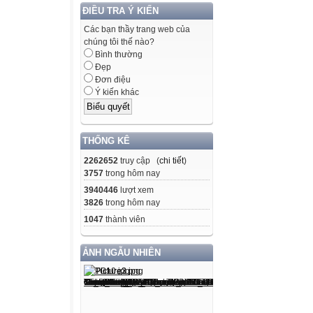
ĐIỀU TRA Ý KIẾN
Các bạn thầy trang web của
chúng tôi thế nào?
Bình thường
Đẹp
Đơn điệu
Ý kiến khác
THỐNG KÊ
2262652
truy cập (
chi tiết
)
3757
trong hôm nay
3940446
lượt xem
3826
trong hôm nay
1047
thành viên
ẢNH NGẪU NHIÊN