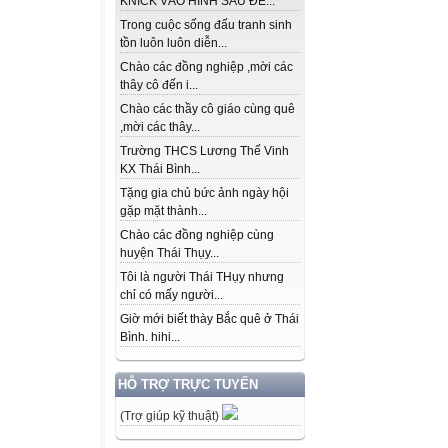
KNICK VÀO HÌNH SAU ĐỂ...
Trong cuộc sống đấu tranh sinh
tồn luôn luôn diễn...
Chào các đồng nghiệp ,mời các
thây cô đến i...
Chào các thầy cô giáo cùng quê
,mời các thây...
Trường THCS Lương Thế Vinh
KX Thái Bình...
Tặng gia chủ bức ảnh ngày hội
gặp mặt thành...
Chào các đồng nghiệp cùng
huyện Thái Thụy...
Tôi là người Thái THụy nhưng
chỉ có mấy người...
Giờ mới biết thày Bắc quê ở Thái
Bình. hihi...
HỖ TRỢ TRỰC TUYẾN
(Trợ giúp kỹ thuật)