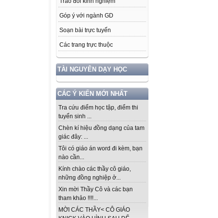
Trao đổi kinh nghiệm
Góp ý với ngành GD
Soạn bài trực tuyến
Các trang trực thuộc
TÀI NGUYÊN DẠY HỌC
CÁC Ý KIẾN MỚI NHẤT
Tra cứu điểm học tập, điểm thi
tuyển sinh ...
Chèn kí hiệu đồng dạng của tam
giác đây: ...
Tôi có giáo án word đi kèm, bạn
nào cần...
Kính chào các thầy cô giáo,
những đồng nghiệp ở...
Xin mời Thầy Cô và các bạn
tham khảo !!!!...
MỜI CÁC THẦY< CÔ GIÁO