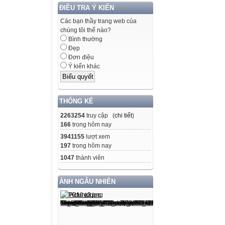
ĐIỀU TRA Ý KIẾN
Các bạn thầy trang web của
chúng tôi thế nào?
Bình thường
Đẹp
Đơn điệu
Ý kiến khác
THỐNG KÊ
2263254
truy cập (
chi tiết
)
166
trong hôm nay
3941155
lượt xem
197
trong hôm nay
1047
thành viên
ẢNH NGẪU NHIÊN