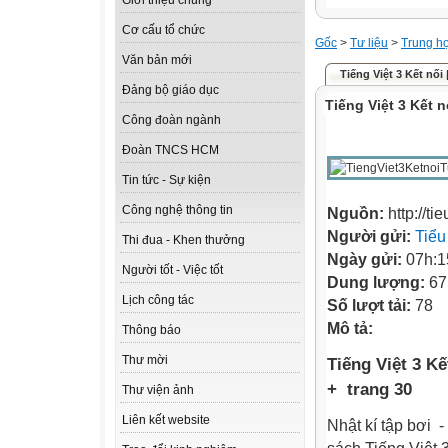
Giới thiệu chung
Cơ cấu tổ chức
Gốc
>
Tư liệu
>
Trung h
Văn bản mới
Tiếng Việt 3 Kết nối |
Đảng bộ giáo dục
Tiếng Việt 3 Kết n
Công đoàn ngành
Đoàn TNCS HCM
Tin tức - Sự kiện
Công nghệ thông tin
Nguồn:
http://ti
Người gửi:
Tiểu
Thi đua - Khen thưởng
Ngày gửi:
07h:1
Người tốt - Việc tốt
Dung lượng:
67
Lịch công tác
Số lượt tải:
78
Mô tả:
Thông báo
Thư mời
Tiếng Việt 3 Kế
+ trang 30
Thư viện ảnh
Liên kết website
Nhật kí tập bơi -