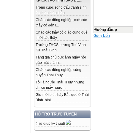
KNICK VÀO HÌNH SAU ĐỂ...
Trong cuộc sống đấu tranh sinh
tồn luôn luôn diễn...
Chào các đồng nghiệp ,mời các
thây cô đến i...
Đường dẫn
:
p
Chào các thầy cô giáo cùng quê
Gửi ý kiến
,mời các thây...
Trường THCS Lương Thế Vinh
KX Thái Bình...
Tặng gia chủ bức ảnh ngày hội
gặp mặt thành...
Chào các đồng nghiệp cùng
huyện Thái Thụy...
Tôi là người Thái THụy nhưng
chỉ có mấy người...
Giờ mới biết thày Bắc quê ở Thái
Bình. hihi...
HỖ TRỢ TRỰC TUYẾN
(Trợ giúp kỹ thuật)