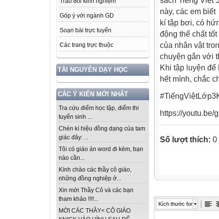
sách Tiếng Việt 3
Trao đổi kinh nghiệm
này, các em biết
Góp ý với ngành GD
kí tập bơi, có hứ
Soạn bài trực tuyến
động thể chất tố
của nhân vật tro
Các trang trực thuộc
chuyện gắn với t
Khi tập luyện để
TÀI NGUYÊN DẠY HỌC
hết mình, chắc c
CÁC Ý KIẾN MỚI NHẤT
#TiếngViệtLớp3K
Tra cứu điểm học tập, điểm thi
https://youtu.b
tuyển sinh ...
Chèn kí hiệu đồng dạng của tam
giác đây: ...
Số lượt thích:
0
Tôi có giáo án word đi kèm, bạn
nào cần...
Kính chào các thầy cô giáo,
những đồng nghiệp ở...
Xin mời Thầy Cô và các bạn
tham khảo !!!!...
Kích thước font
MỜI CÁC THẦY< CÔ GIÁO