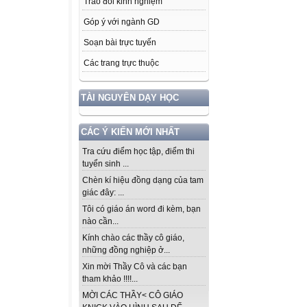
Trao đổi kinh nghiệm
Góp ý với ngành GD
Soạn bài trực tuyến
Các trang trực thuộc
TÀI NGUYÊN DẠY HỌC
CÁC Ý KIẾN MỚI NHẤT
Tra cứu điểm học tập, điểm thi
tuyển sinh ...
Chèn kí hiệu đồng dạng của tam
giác đây: ...
Tôi có giáo án word đi kèm, bạn
nào cần...
Kính chào các thầy cô giáo,
những đồng nghiệp ở...
Xin mời Thầy Cô và các bạn
tham khảo !!!!...
MỜI CÁC THẦY< CÔ GIÁO