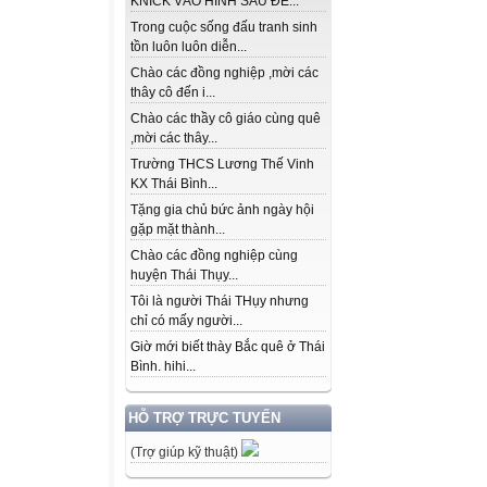
KNICK VÀO HÌNH SAU ĐỂ...
Trong cuộc sống đấu tranh sinh
tồn luôn luôn diễn...
Chào các đồng nghiệp ,mời các
thây cô đến i...
Chào các thầy cô giáo cùng quê
,mời các thây...
Trường THCS Lương Thế Vinh
KX Thái Bình...
Tặng gia chủ bức ảnh ngày hội
gặp mặt thành...
Chào các đồng nghiệp cùng
huyện Thái Thụy...
Tôi là người Thái THụy nhưng
chỉ có mấy người...
Giờ mới biết thày Bắc quê ở Thái
Bình. hihi...
HỖ TRỢ TRỰC TUYẾN
(Trợ giúp kỹ thuật)