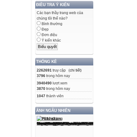
ĐIỀU TRA Ý KIẾN
Các bạn thầy trang web của
chúng tôi thế nào?
Bình thường
Đẹp
Đơn điệu
Ý kiến khác
THỐNG KÊ
2262691
truy cập (
chi tiết
)
3796
trong hôm nay
3940490
lượt xem
3870
trong hôm nay
1047
thành viên
ẢNH NGẪU NHIÊN