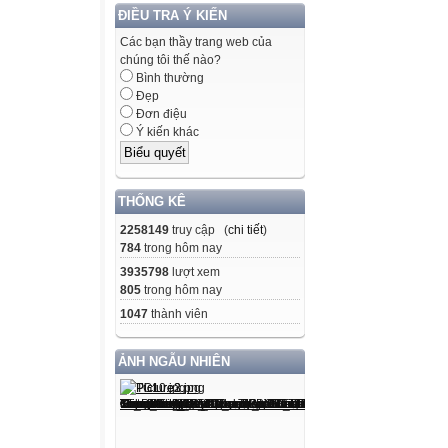
ĐIỀU TRA Ý KIẾN
Các bạn thầy trang web của
chúng tôi thế nào?
Bình thường
Đẹp
Đơn điệu
Ý kiến khác
THỐNG KÊ
2258149
truy cập (
chi tiết
)
784
trong hôm nay
3935798
lượt xem
805
trong hôm nay
1047
thành viên
ẢNH NGẪU NHIÊN