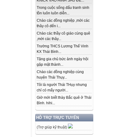
KNICK VÀO HÌNH SAU ĐỂ...
Trong cuộc sống đấu tranh sinh
tồn luôn luôn diễn...
Chào các đồng nghiệp ,mời các
thây cô đến i...
Chào các thầy cô giáo cùng quê
,mời các thây...
Trường THCS Lương Thế Vinh
KX Thái Bình...
Tặng gia chủ bức ảnh ngày hội
gặp mặt thành...
Chào các đồng nghiệp cùng
huyện Thái Thụy...
Tôi là người Thái THụy nhưng
chỉ có mấy người...
Giờ mới biết thày Bắc quê ở Thái
Bình. hihi...
HỖ TRỢ TRỰC TUYẾN
(Trợ giúp kỹ thuật)