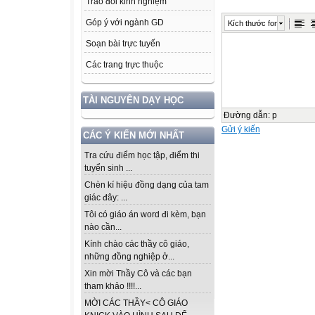
Trao đổi kinh nghiệm
Góp ý với ngành GD
Kích thước font
Soạn bài trực tuyến
Các trang trực thuộc
TÀI NGUYÊN DẠY HỌC
Đường dẫn
:
p
Gửi ý kiến
CÁC Ý KIẾN MỚI NHẤT
Tra cứu điểm học tập, điểm thi
tuyển sinh ...
Chèn kí hiệu đồng dạng của tam
giác đây: ...
Tôi có giáo án word đi kèm, bạn
nào cần...
Kính chào các thầy cô giáo,
những đồng nghiệp ở...
Xin mời Thầy Cô và các bạn
tham khảo !!!!...
MỜI CÁC THẦY< CÔ GIÁO