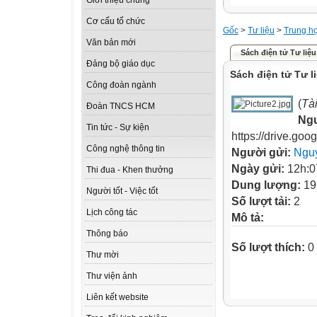
Giới thiệu chung
Cơ cấu tổ chức
Gốc
>
Tư liệu
>
Trung h
Văn bản mới
Sách điện tử Tư liệu
Đảng bộ giáo dục
Sách điện tử Tư l
Công đoàn ngành
(
Tà
Đoàn TNCS HCM
Ng
Tin tức - Sự kiện
https://drive.g
Công nghệ thông tin
Người gửi:
Ngu
Ngày gửi:
12h:0
Thi đua - Khen thưởng
Dung lượng:
19
Người tốt - Việc tốt
Số lượt tải:
2
Lịch công tác
Mô tả:
Thông báo
Số lượt thích:
0
Thư mời
Thư viện ảnh
Liên kết website