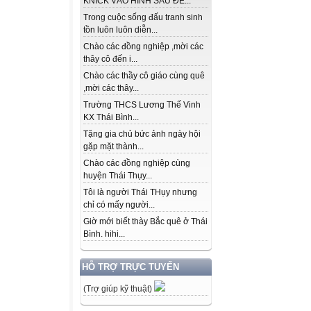
KNICK VÀO HÌNH SAU ĐỂ...
Trong cuộc sống đấu tranh sinh
tồn luôn luôn diễn...
Chào các đồng nghiệp ,mời các
thây cô đến i...
Chào các thầy cô giáo cùng quê
,mời các thây...
Trường THCS Lương Thế Vinh
KX Thái Bình...
Tặng gia chủ bức ảnh ngày hội
gặp mặt thành...
Chào các đồng nghiệp cùng
huyện Thái Thụy...
Tôi là người Thái THụy nhưng
chỉ có mấy người...
Giờ mới biết thày Bắc quê ở Thái
Bình. hihi...
HỖ TRỢ TRỰC TUYẾN
(Trợ giúp kỹ thuật)