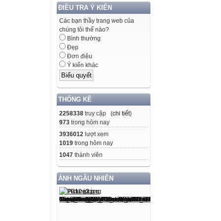
ĐIỀU TRA Ý KIẾN
Các bạn thầy trang web của
chúng tôi thế nào?
Bình thường
Đẹp
Đơn điệu
Ý kiến khác
THỐNG KÊ
2258338
truy cập (
chi tiết
)
973
trong hôm nay
3936012
lượt xem
1019
trong hôm nay
1047
thành viên
ẢNH NGẪU NHIÊN