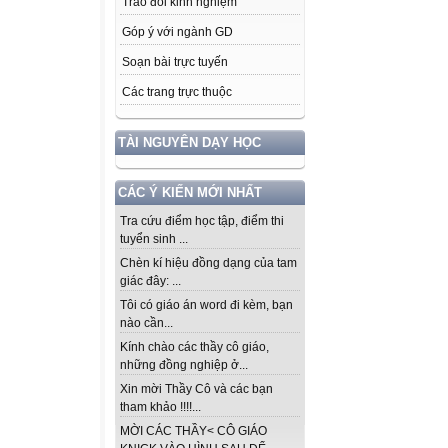
Trao đổi kinh nghiệm
Góp ý với ngành GD
Soạn bài trực tuyến
Các trang trực thuộc
TÀI NGUYÊN DẠY HỌC
CÁC Ý KIẾN MỚI NHẤT
Tra cứu điểm học tập, điểm thi
tuyển sinh ...
Chèn kí hiệu đồng dạng của tam
giác đây: ...
Tôi có giáo án word đi kèm, bạn
nào cần...
Kính chào các thầy cô giáo,
những đồng nghiệp ở...
Xin mời Thầy Cô và các bạn
tham khảo !!!!...
MỜI CÁC THẦY< CÔ GIÁO