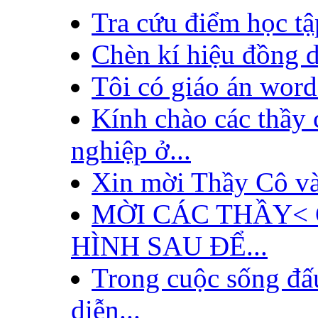
Tra cứu điểm học tập
Chèn kí hiệu đồng d
Tôi có giáo án word
Kính chào các thầy 
nghiệp ở...
Xin mời Thầy Cô và 
MỜI CÁC THẦY< 
HÌNH SAU ĐỂ...
Trong cuộc sống đấu
diễn...