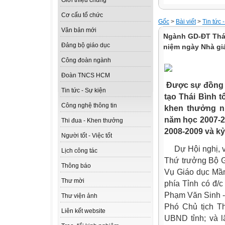
Giới thiệu chung
Cơ cấu tổ chức
Gốc
>
Bài viết
>
Tin tức 
Văn bản mới
Ngành GD-ĐT Thái B
Đảng bộ giáo dục
niệm ngày Nhà gi
Công đoàn ngành
Đoàn TNCS HCM
Được sự đồng 
Tin tức - Sự kiện
tạo Thái Bình t
Công nghệ thông tin
khen thưởng nh
năm học 2007-2
Thi đua - Khen thưởng
2008-2009 và kỷ
Người tốt - Việc tốt
Dự Hội nghị, v
Lịch công tác
Thứ trưởng Bộ G
Thông báo
Vụ Giáo dục Mầm
Thư mời
phía Tỉnh có đ/c
Phạm Văn Sinh -
Thư viện ảnh
Phó Chủ tịch T
Liên kết website
UBND tỉnh; và l