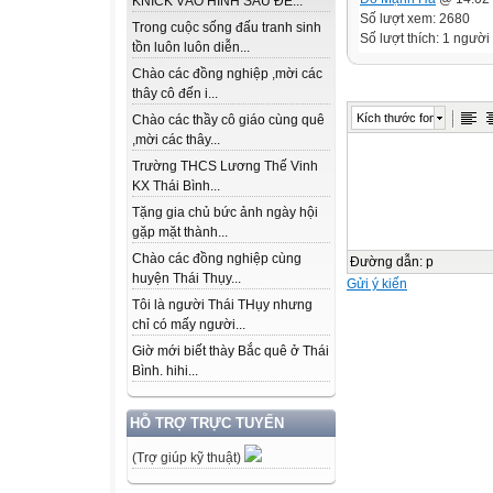
KNICK VÀO HÌNH SAU ĐỂ...
Số lượt xem: 2680
Trong cuộc sống đấu tranh sinh
Số lượt thích: 1 người 
tồn luôn luôn diễn...
Chào các đồng nghiệp ,mời các
thây cô đến i...
Kích thước font
Chào các thầy cô giáo cùng quê
,mời các thây...
Trường THCS Lương Thế Vinh
KX Thái Bình...
Tặng gia chủ bức ảnh ngày hội
gặp mặt thành...
Chào các đồng nghiệp cùng
Đường dẫn
:
p
huyện Thái Thụy...
Gửi ý kiến
Tôi là người Thái THụy nhưng
chỉ có mấy người...
Giờ mới biết thày Bắc quê ở Thái
Bình. hihi...
HỖ TRỢ TRỰC TUYẾN
(Trợ giúp kỹ thuật)