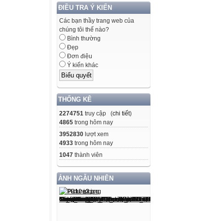
ĐIỀU TRA Ý KIẾN
Các bạn thầy trang web của
chúng tôi thế nào?
Bình thường
Đẹp
Đơn điệu
Ý kiến khác
THỐNG KÊ
2274751
truy cập (
chi tiết
)
4865
trong hôm nay
3952830
lượt xem
4933
trong hôm nay
1047
thành viên
ẢNH NGẪU NHIÊN