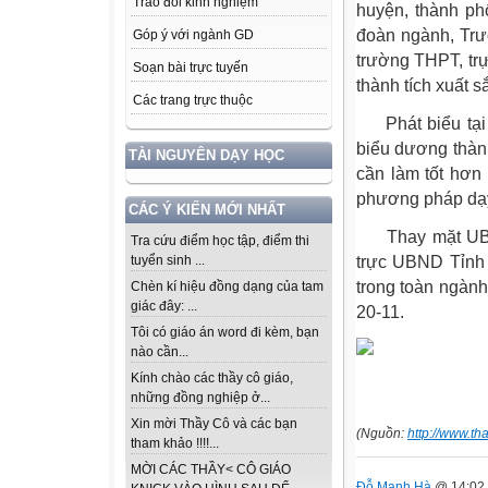
Trao đổi kinh nghiệm
huyện, thành ph
đoàn ngành, Trư
Góp ý với ngành GD
trường THPT, trự
Soạn bài trực tuyến
thành tích xuất 
Các trang trực thuộc
Phát biểu tạ
biểu dương thàn
TÀI NGUYÊN DẠY HỌC
cần làm tốt hơn
phương pháp dạy 
CÁC Ý KIẾN MỚI NHẤT
Thay mặt UBND 
Tra cứu điểm học tập, điểm thi
trực UBND Tỉnh 
tuyển sinh ...
trong toàn ngàn
Chèn kí hiệu đồng dạng của tam
giác đây: ...
20-11.
Tôi có giáo án word đi kèm, bạn
nào cần...
Kính chào các thầy cô giáo,
những đồng nghiệp ở...
Xin mời Thầy Cô và các bạn
(Nguồn:
http://www.th
tham khảo !!!!...
MỜI CÁC THẦY< CÔ GIÁO
Đỗ Mạnh Hà
@ 14:02 