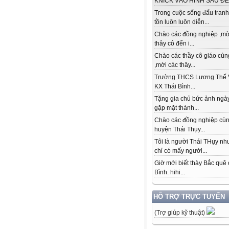
KNICK VÀO HÌNH SAU ĐỂ.
Trong cuộc sống đấu tranh
tồn luôn luôn diễn...
Chào các đồng nghiệp ,mờ
thây cô đến i...
Chào các thầy cô giáo cùn
,mời các thây...
Trường THCS Lương Thế 
KX Thái Bình...
Tặng gia chủ bức ảnh ngày
gặp mặt thành...
Chào các đồng nghiệp cù
huyện Thái Thụy...
Tôi là người Thái THụy n
chỉ có mấy người...
Giờ mới biết thày Bắc quê 
Bình. hihi...
HỖ TRỢ TRỰC TUYẾN
(Trợ giúp kỹ thuật)