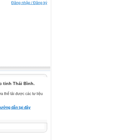
Đăng nhập / Đăng ký
 tỉnh Thái Bình.
 thể tải được các tư liệu
ướng dẫn tại đây