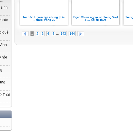
..
 sinh
Toán 5: Luyện tập chung | Bài
Đọc: Chiều ngoại ô | Tiếng Việt
Tiếng
i các
... thức trang 30
4 ... nối tri thức
g quê
...
1
2
3
4
5
143
144
Vinh
 hội
ng
hưng
ở Thái