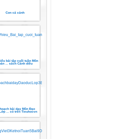
Con cá cảnh
iếu bài tập cuối tuần Môn
oán ... sách Cánh diều
hoạch bài dạy Môn Đạo
Lớp ... có trên Tieuhocvn