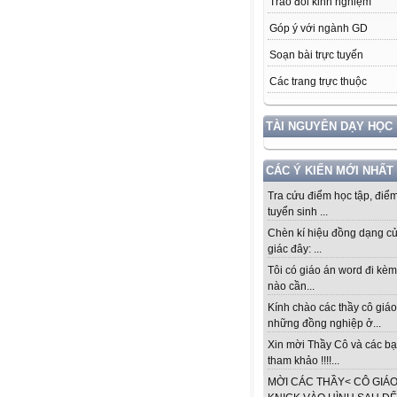
Trao đổi kinh nghiệm
Góp ý với ngành GD
Soạn bài trực tuyến
Các trang trực thuộc
TÀI NGUYÊN DẠY HỌC
CÁC Ý KIẾN MỚI NHẤT
Tra cứu điểm học tập, điểm
tuyển sinh ...
Chèn kí hiệu đồng dạng c
giác đây: ...
Tôi có giáo án word đi kèm
nào cần...
Kính chào các thầy cô giáo
những đồng nghiệp ở...
Xin mời Thầy Cô và các b
tham khảo !!!!...
MỜI CÁC THẦY< CÔ GIÁ