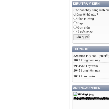
ĐIỀU TRA Ý KIẾN
Các bạn thầy trang web c
chúng tôi thế nào?
Bình thường
Đẹp
Đơn điệu
Ý kiến khác
THỐNG KÊ
2256945
truy cập (
chi tiết
1023
trong hôm nay
3934560
lượt xem
1045
trong hôm nay
1047
thành viên
ẢNH NGẪU NHIÊN