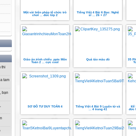
Một vài biện pháp tổ chức trò
Tiếng Việt 4 Bài 6 Đọc: Nghệ
chơi ... đức lớp 2
sĩ ... 26 + 27
Giáo án trình chiếu .pptx Môn
Quả táo màu đỏ
35 Ph
Toán 2 ... cực cool
T
 thi
ủa tam
, bạn
,
SƠ ĐỒ TƯ DUY TOÁN 4
Tiếng Việt 4 Bài 9 Luyện từ và
Kế 
... 4 trang 41
đức 
ạn
O