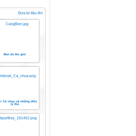
Đưa tư liệu lên
Ban do the gioi
o: Cà chua và những điều
lý thú