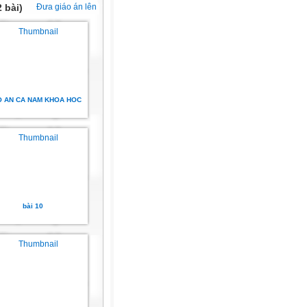
 bài)
Đưa giáo án lên
O AN CA NAM KHOA HOC
bài 10