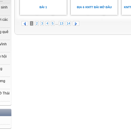
..
 sinh
BÀI 1
ĐỊA 6 KNTT BÀI MỞ ĐẦU
KNTT
i các
...
1
2
3
4
5
13
14
g quê
Vinh
 hội
ng
hưng
ở Thái