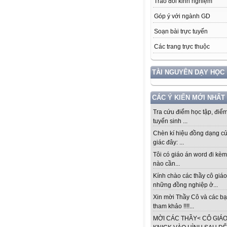
Trao đổi kinh nghiệm
Góp ý với ngành GD
Soạn bài trực tuyến
Các trang trực thuộc
TÀI NGUYÊN DẠY HỌC
CÁC Ý KIẾN MỚI NHẤT
Tra cứu điểm học tập, điểm
tuyển sinh ...
Chèn kí hiệu đồng dạng c
giác đây: ...
Tôi có giáo án word đi kèm
nào cần...
Kính chào các thầy cô giáo
những đồng nghiệp ở...
Xin mời Thầy Cô và các b
tham khảo !!!!...
MỜI CÁC THẦY< CÔ GIÁ