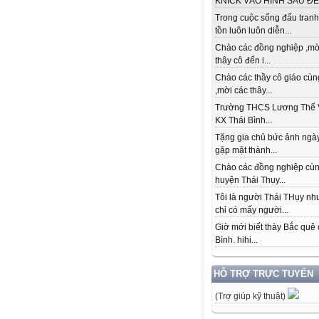
KNICK VÀO HÌNH SAU ĐỂ.
Trong cuộc sống đấu tranh
tồn luôn luôn diễn...
Chào các đồng nghiệp ,mờ
thây cô đến i...
Chào các thầy cô giáo cùn
,mời các thây...
Trường THCS Lương Thế 
KX Thái Bình...
Tặng gia chủ bức ảnh ngày
gặp mặt thành...
Chào các đồng nghiệp cù
huyện Thái Thụy...
Tôi là người Thái THụy n
chỉ có mấy người...
Giờ mới biết thày Bắc quê 
Bình. hihi...
HỖ TRỢ TRỰC TUYẾN
(Trợ giúp kỹ thuật)