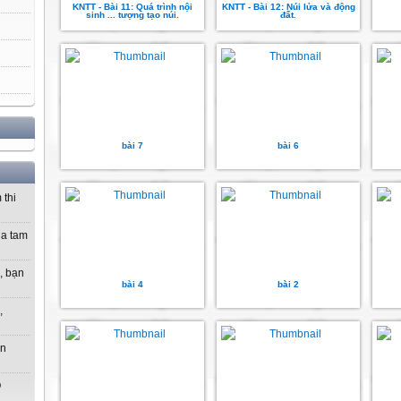
KNTT - Bài 11: Quá trình nội
KNTT - Bài 12: Núi lửa và động
sinh ... tượng tạo núi.
đất.
bài 7
bài 6
 thi
ủa tam
, bạn
bài 4
bài 2
,
ạn
O