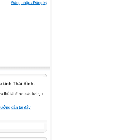
Đăng nhập / Đăng ký
 tỉnh Thái Bình.
 thể tải được các tư liệu
ướng dẫn tại đây