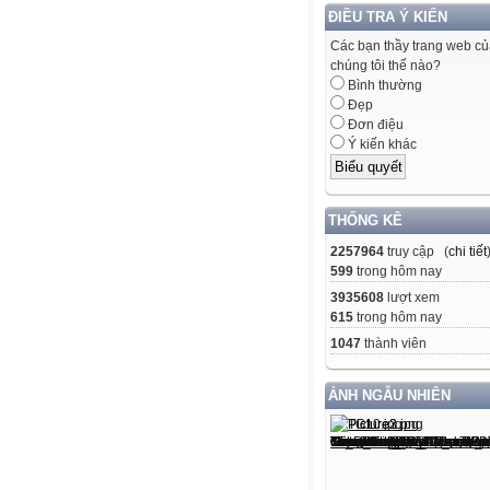
ĐIỀU TRA Ý KIẾN
Các bạn thầy trang web c
chúng tôi thế nào?
Bình thường
Đẹp
Đơn điệu
Ý kiến khác
THỐNG KÊ
2257964
truy cập (
chi tiết
599
trong hôm nay
3935608
lượt xem
615
trong hôm nay
1047
thành viên
ẢNH NGẪU NHIÊN