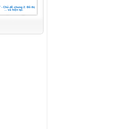
 - Chủ đề chung 2: Đô thị
... và hiện tại.