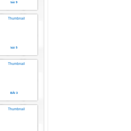
bài 9
bài 5
BÀI 3