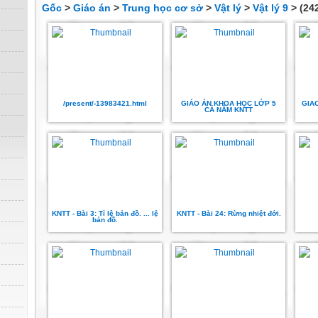
Gốc
>
Giáo án
>
Trung học cơ sở
>
Vật lý
>
Vật lý 9
> (242
/present/-13983421.html
GIÁO ÁN KHOA HỌC LỚP 5
GIA
CẢ NĂM KNTT
KNTT - Bài 3: Tỉ lệ bản đồ. ... lệ
KNTT - Bài 24: Rừng nhiệt đới.
bản đồ.