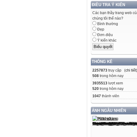
ĐIỀU TRA Ý KIẾN
Các bạn thầy trang web c
chúng tôi thế nào?
Bình thường
Đẹp
Đơn điệu
Ý kiến khác
THỐNG KÊ
2257873
truy cập (
chi tiết
508
trong hôm nay
3935513
lượt xem
520
trong hôm nay
1047
thành viên
ẢNH NGẪU NHIÊN