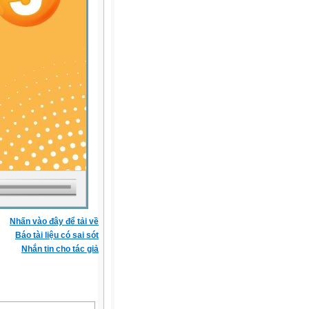
Nhấn vào đây để tải về
Báo tài liệu có sai sót
Nhắn tin cho tác giả