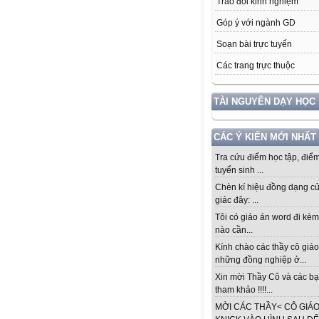
Trao đổi kinh nghiệm
Góp ý với ngành GD
Soạn bài trực tuyến
Các trang trực thuộc
TÀI NGUYÊN DẠY HỌC
CÁC Ý KIẾN MỚI NHẤT
Tra cứu điểm học tập, điểm
tuyển sinh ...
Chèn kí hiệu đồng dạng c
giác đây: ...
Tôi có giáo án word đi kèm
nào cần...
Kính chào các thầy cô giáo
những đồng nghiệp ở...
Xin mời Thầy Cô và các b
tham khảo !!!!...
MỜI CÁC THẦY< CÔ GIÁ