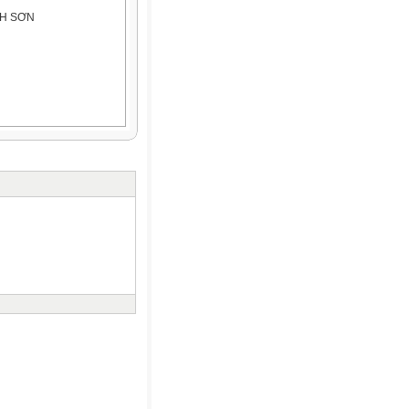
NH SƠN
NH SƠN