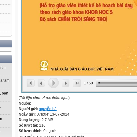
 thi
ủa tam
1
/
50
, bạn
(
Tài liệu chưa được thẩm định
)
Nguồn:
,
Người gửi:
nguyễn hà
Ngày gửi:
07h:04' 13-07-2024
ạn
Dung lượng:
2.7 MB
Số lượt tải:
216
Số lượt thích:
0 người
O