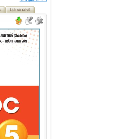
Đưa giáo án lên
ả
Lịch sử tải về