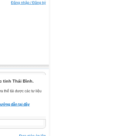
Đăng nhập / Đăng ký
 tỉnh Thái Bình.
 thể tải được các tư liệu
ướng dẫn tại đây