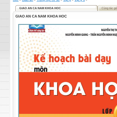
Gốc
>
Giáo án
>
Trung học cơ sở
>
Vật lý
>
Vật lý 9
>
GIAO AN CA NAM KHOA HOC
Cùng tác gi
GIAO AN CA NAM KHOA HOC