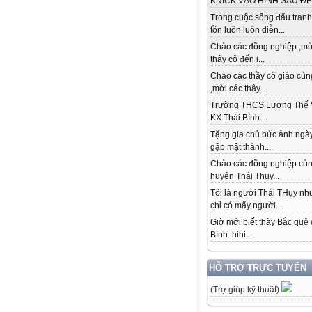
KNICK VÀO HÌNH SAU ĐỂ.
Trong cuộc sống đấu tranh
tồn luôn luôn diễn...
Chào các đồng nghiệp ,mờ
thây cô đến i...
Chào các thầy cô giáo cùn
,mời các thây...
Trường THCS Lương Thế 
KX Thái Bình...
Tặng gia chủ bức ảnh ngày
gặp mặt thành...
Chào các đồng nghiệp cù
huyện Thái Thụy...
Tôi là người Thái THụy n
chỉ có mấy người...
Giờ mới biết thày Bắc quê 
Bình. hihi...
HỖ TRỢ TRỰC TUYẾN
(Trợ giúp kỹ thuật)