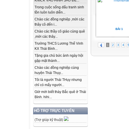
KNICK VÀO HÌNH SAU ĐỂ...
Trong cuộc sống đấu tranh sinh
tồn luôn luôn diễn...
Chào các đồng nghiệp ,mời các
thây cô đến i...
BÀI 1
Chào các thầy cô giáo cùng quê
,mời các thây...
Trường THCS Lương Thế Vinh
1
2
3
4
KX Thái Bình...
Tặng gia chủ bức ảnh ngày hội
gặp mặt thành...
Chào các đồng nghiệp cùng
huyện Thái Thụy...
Tôi là người Thái THụy nhưng
chỉ có mấy người...
Giờ mới biết thày Bắc quê ở Thái
Bình. hihi...
HỖ TRỢ TRỰC TUYẾN
(Trợ giúp kỹ thuật)