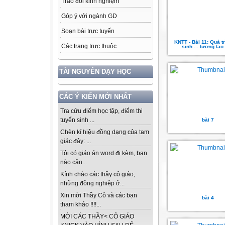
Trao đổi kinh nghiệm
Góp ý với ngành GD
Soạn bài trực tuyến
KNTT - Bài 11: Quá tr
Các trang trực thuộc
sinh ... tượng tạo 
TÀI NGUYÊN DẠY HỌC
CÁC Ý KIẾN MỚI NHẤT
Tra cứu điểm học tập, điểm thi
tuyển sinh ...
bài 7
Chèn kí hiệu đồng dạng của tam
giác đây: ...
Tôi có giáo án word đi kèm, bạn
nào cần...
Kính chào các thầy cô giáo,
những đồng nghiệp ở...
Xin mời Thầy Cô và các bạn
bài 4
tham khảo !!!!...
MỜI CÁC THẦY< CÔ GIÁO