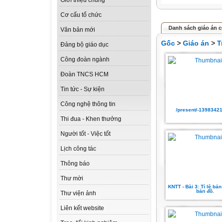
Giới thiệu chung
Cơ cấu tổ chức
Danh sách giáo án củ
Văn bản mới
Gốc
>
Giáo án
>
T
Đảng bộ giáo dục
Công đoàn ngành
Đoàn TNCS HCM
Tin tức - Sự kiện
Công nghệ thông tin
/present/-13983421
Thi đua - Khen thưởng
Người tốt - Việc tốt
Lịch công tác
Thông báo
Thư mời
KNTT - Bài 3: Tỉ lệ bản 
bản đồ.
Thư viện ảnh
Liên kết website