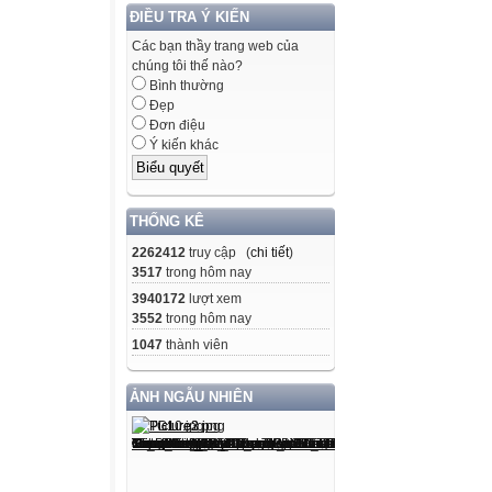
ĐIỀU TRA Ý KIẾN
Các bạn thầy trang web của
chúng tôi thế nào?
Bình thường
Đẹp
Đơn điệu
Ý kiến khác
THỐNG KÊ
2262412
truy cập (
chi tiết
)
3517
trong hôm nay
3940172
lượt xem
3552
trong hôm nay
1047
thành viên
ẢNH NGẪU NHIÊN