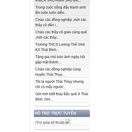
KNICK VÀO HÌNH SAU ĐỂ...
Trong cuộc sống đấu tranh sinh
tồn luôn luôn diễn...
Chào các đồng nghiệp ,mời các
thây cô đến i...
Chào các thầy cô giáo cùng quê
,mời các thây...
Trường THCS Lương Thế Vinh
KX Thái Bình...
Tặng gia chủ bức ảnh ngày hội
gặp mặt thành...
Chào các đồng nghiệp cùng
huyện Thái Thụy...
Tôi là người Thái THụy nhưng
chỉ có mấy người...
Giờ mới biết thày Bắc quê ở Thái
Bình. hihi...
HỖ TRỢ TRỰC TUYẾN
(Trợ giúp kỹ thuật)