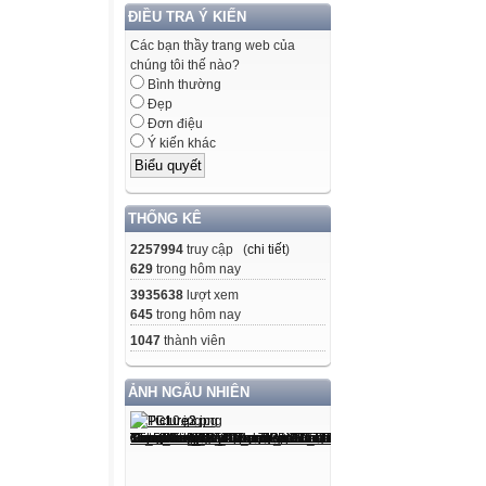
ĐIỀU TRA Ý KIẾN
Các bạn thầy trang web của
chúng tôi thế nào?
Bình thường
Đẹp
Đơn điệu
Ý kiến khác
THỐNG KÊ
2257994
truy cập (
chi tiết
)
629
trong hôm nay
3935638
lượt xem
645
trong hôm nay
1047
thành viên
ẢNH NGẪU NHIÊN