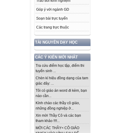
Trao đổi kinh nghiệm
Góp ý với ngành GD
Soạn bài trực tuyến
Các trang trực thuộc
TÀI NGUYÊN DẠY HỌC
CÁC Ý KIẾN MỚI NHẤT
Tra cứu điểm học tập, điểm thi
tuyển sinh ...
Chèn kí hiệu đồng dạng của tam
giác đây: ...
Tôi có giáo án word đi kèm, bạn
nào cần...
Kính chào các thầy cô giáo,
những đồng nghiệp ở...
Xin mời Thầy Cô và các bạn
tham khảo !!!!...
MỜI CÁC THẦY< CÔ GIÁO