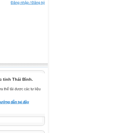
Đăng nhập / Đăng ký
 tỉnh Thái Bình.
 thể tải được các tư liệu
ướng dẫn tại đây