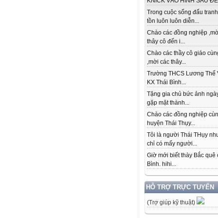
KNICK VÀO HÌNH SAU ĐỂ.
Trong cuộc sống đấu tranh
tồn luôn luôn diễn...
Chào các đồng nghiệp ,mờ
thây cô đến i...
Chào các thầy cô giáo cùn
,mời các thây...
Trường THCS Lương Thế 
KX Thái Bình...
Tặng gia chủ bức ảnh ngày
gặp mặt thành...
Chào các đồng nghiệp cù
huyện Thái Thụy...
Tôi là người Thái THụy n
chỉ có mấy người...
Giờ mới biết thày Bắc quê 
Bình. hihi...
HỖ TRỢ TRỰC TUYẾN
(Trợ giúp kỹ thuật)