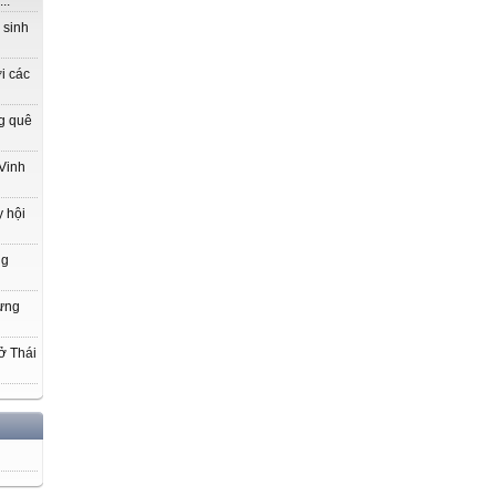
..
 sinh
i các
g quê
Vinh
 hội
ng
hưng
ở Thái