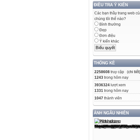
ĐIỀU TRA Ý KIẾN
Các bạn thầy trang web c
chúng tôi thế nào?
Bình thường
Đẹp
Đơn điệu
Ý kiến khác
THỐNG KÊ
2258608
truy cập (
chi tiết
1243
trong hôm nay
3936324
lượt xem
1331
trong hôm nay
1047
thành viên
ẢNH NGẪU NHIÊN