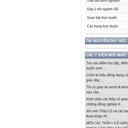
Trao đổi kinh nghiệm
Góp ý với ngành GD
Soạn bài trực tuyến
Các trang trực thuộc
TÀI NGUYÊN DẠY HỌC
CÁC Ý KIẾN MỚI NHẤT
Tra cứu điểm học tập, điểm
tuyển sinh ...
Chèn kí hiệu đồng dạng c
giác đây: ...
Tôi có giáo án word đi kèm
nào cần...
Kính chào các thầy cô giáo
những đồng nghiệp ở...
Xin mời Thầy Cô và các b
tham khảo !!!!...
MỜI CÁC THẦY< CÔ GIÁ