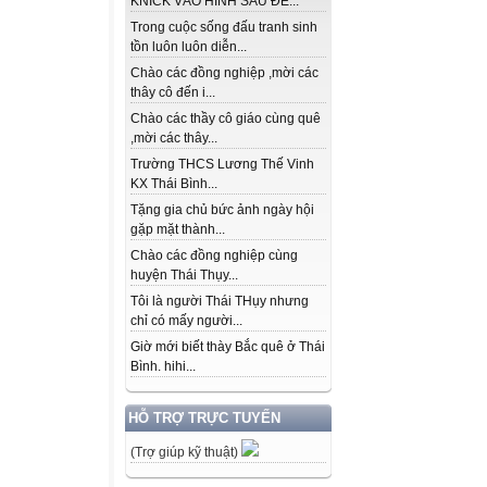
KNICK VÀO HÌNH SAU ĐỂ...
Trong cuộc sống đấu tranh sinh
tồn luôn luôn diễn...
Chào các đồng nghiệp ,mời các
thây cô đến i...
Chào các thầy cô giáo cùng quê
,mời các thây...
Trường THCS Lương Thế Vinh
KX Thái Bình...
Tặng gia chủ bức ảnh ngày hội
gặp mặt thành...
Chào các đồng nghiệp cùng
huyện Thái Thụy...
Tôi là người Thái THụy nhưng
chỉ có mấy người...
Giờ mới biết thày Bắc quê ở Thái
Bình. hihi...
HỖ TRỢ TRỰC TUYẾN
(Trợ giúp kỹ thuật)