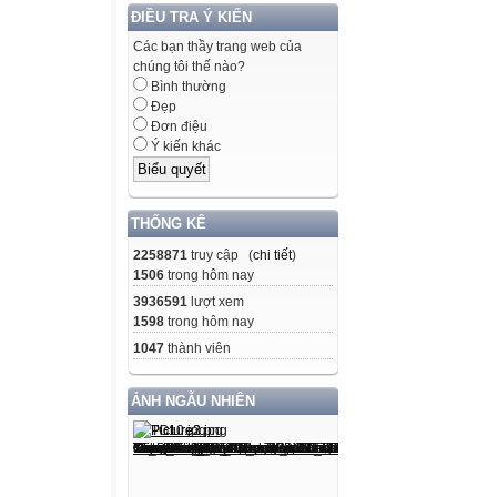
ĐIỀU TRA Ý KIẾN
Các bạn thầy trang web của
chúng tôi thế nào?
Bình thường
Đẹp
Đơn điệu
Ý kiến khác
THỐNG KÊ
2258871
truy cập (
chi tiết
)
1506
trong hôm nay
3936591
lượt xem
1598
trong hôm nay
1047
thành viên
ẢNH NGẪU NHIÊN