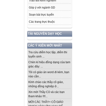
Trao đổi kinh nghiệm
Góp ý với ngành GD
Soạn bài trực tuyến
Các trang trực thuộc
TÀI NGUYÊN DẠY HỌC
CÁC Ý KIẾN MỚI NHẤT
Tra cứu điểm học tập, điểm thi
tuyển sinh ...
Chèn kí hiệu đồng dạng của tam
giác đây: ...
Tôi có giáo án word đi kèm, bạn
nào cần...
Kính chào các thầy cô giáo,
những đồng nghiệp ở...
Xin mời Thầy Cô và các bạn
tham khảo !!!!...
MỜI CÁC THẦY< CÔ GIÁO