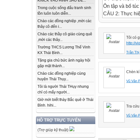
KNICK VÀO HÌNH SAU ĐỂ...
Ôn tập và bổ túc
Trong cuộc sống đấu tranh sinh
CÂU 2: Thực hiệ
tồn luôn luôn diễn...
CÂU 3: Nội dung
Chào các đồng nghiệp ,mời các
thây cô đến i...
a, 4 + 6 = ...
Chào các thầy cô giáo cùng quê
b, 4 . 6 = ...
Tôi có g
,mời các thây...
c, 6 – 4 = ...
http://
Trường THCS Lương Thế Vinh
d, 4 – 6 = ...
Trần Th
KX Thái Bình...
10
Tặng gia chủ bức ảnh ngày hội
24
gặp mặt thành...
Chèn kí
2
Chào các đồng nghiệp cùng
huyện Thái Thụy...
?
Vũ Vân 
Tôi là người Thái THụy nhưng
4 – 6 = ?
chỉ có mấy người...
Kiểm tra bài cũ
Giờ mới biết thày Bắc quê ở Thái
CÂU 1: VÏ tia sè 
Bình. hihi...
Tra cứu
Số nguyên
Vũ Vân 
Chương 2
HỖ TRỢ TRỰC TUYẾN
Phép trừ (4 - 6)
(Trợ giúp kỹ thuật)
- Những con số n