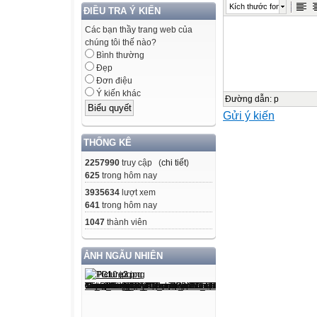
- Vì sao ta cần 
Kích thước font
ĐIỀU TRA Ý KIẾN
1. Các ví dụ:
Các bạn thầy trang web của
Các số: - 1; - 2; 
chúng tôi thế nào?
gọi là số nguyê
Bình thường
Đẹp
Ví dụ 1 :
Đơn điệu
Nhiệt độ của nư
Ý kiến khác
Đường dẫn
:
p
( đọc là 0 độ C )
Gửi ý kiến
Nhiệt độ dưới 0°
Chẳng hạn : Nhi
THỐNG KÊ
( đọc là âm 10 đ
2257990
truy cập (
chi tiết
)
( Đọc : âm 1, âm 2
625
trong hôm nay
Đọc số này và gi
3935634
lượt xem
1. Các ví dụ:
641
trong hôm nay
TP Hồ Chí Minh
1047
thành viên
?1
ẢNH NGẪU NHIÊN
Đọc nhiệt độ cá
Các số: - 1; - 2; 
gọi là số nguyê
Pari : 0° C