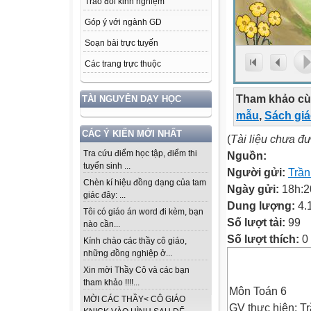
Trao đổi kinh nghiệm
Góp ý với ngành GD
Soạn bài trực tuyến
Các trang trực thuộc
Tham khảo cù
TÀI NGUYÊN DẠY HỌC
mẫu
,
Sách gi
CÁC Ý KIẾN MỚI NHẤT
(
Tài liệu chưa đ
Tra cứu điểm học tập, điểm thi
Nguồn:
tuyển sinh ...
Người gửi:
Trần
Chèn kí hiệu đồng dạng của tam
Ngày gửi:
18h:2
giác đây: ...
Dung lượng:
4.
Tôi có giáo án word đi kèm, bạn
Số lượt tải:
99
nào cần...
Số lượt thích:
0
Kính chào các thầy cô giáo,
những đồng nghiệp ở...
Xin mời Thầy Cô và các bạn
tham khảo !!!!...
Môn Toán 6
MỜI CÁC THẦY< CÔ GIÁO
GV thực hiện: T